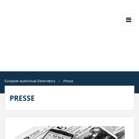
European Audiovisual Observatory
Presse
PRESSE