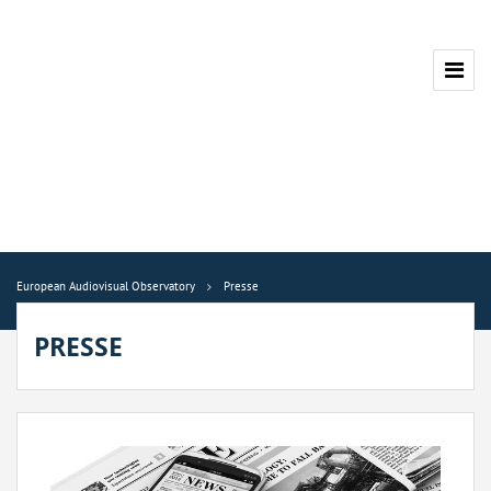
European Audiovisual Observatory
Presse
PRESSE