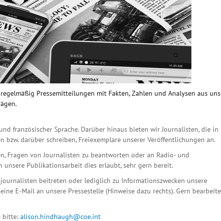
n regelmäßig Pressemitteilungen mit Fakten, Zahlen und Analysen aus un
rägen.
und französischer Sprache. Darüber hinaus bieten wir Journalisten, die in
n bzw. darüber schreiben, Freiexemplare unserer Veröffentlichungen an.
n, Fragen von Journalisten zu beantworten oder an Radio- und
unsere Publikationsarbeit dies erlaubt, sehr gern bereit.
ournalisten beitreten oder lediglich zu Informationszwecken unsere
eine E-Mail an unsere Pressestelle (Hinweise dazu rechts). Gern bearbeit
 bitte:
alison.hindhaugh@coe.int