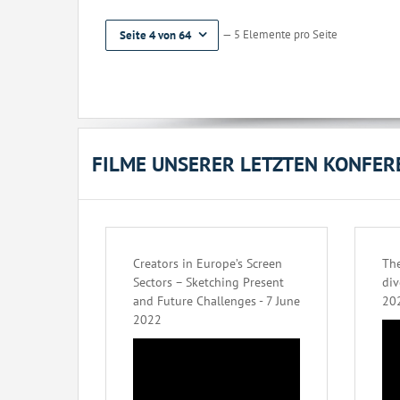
— 5 Elemente pro Seite
Seite 4 von 64
FILME UNSERER LETZTEN KONFER
Creators in Europe’s Screen
The
Sectors – Sketching Present
div
and Future Challenges - 7 June
20
2022