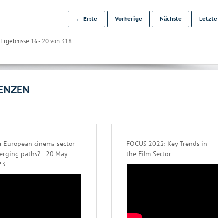
← Erste
Vorherige
Nächste
Letzt
Ergebnisse 16 - 20 von 318
ENZEN
 European cinema sector -
FOCUS 2022: Key Trends in
erging paths? - 20 May
the Film Sector
23