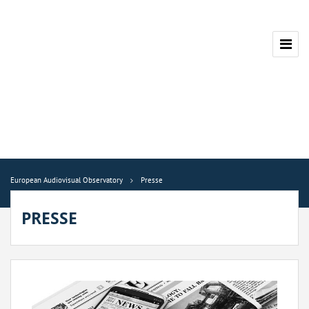
European Audiovisual Observatory
Presse
PRESSE