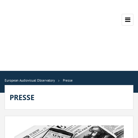
European Audiovisual Observatory
Presse
PRESSE