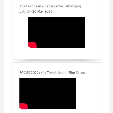
The European cinema sector - diverging
paths? - 20 May 2023
FOCUS 2022: Key Trends in the Film Sector