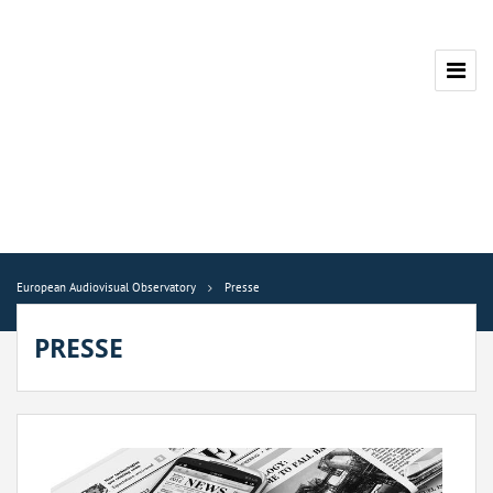
European Audiovisual Observatory
Presse
PRESSE