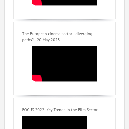
The European cinema sector - diverging
paths? - 20 May 2023
FOCUS 2022: Key Trends in the Film Sector