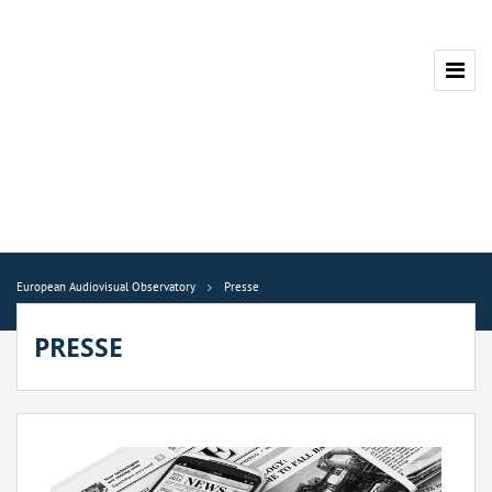
European Audiovisual Observatory
Presse
PRESSE