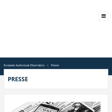
European Audiovisual Observatory
Presse
PRESSE