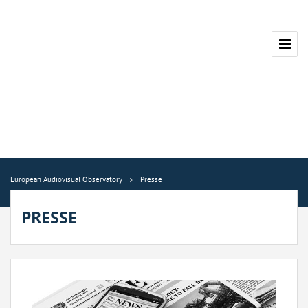
European Audiovisual Observatory
Presse
PRESSE