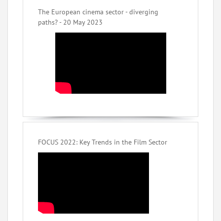
The European cinema sector - diverging
paths? - 20 May 2023
FOCUS 2022: Key Trends in the Film Sector