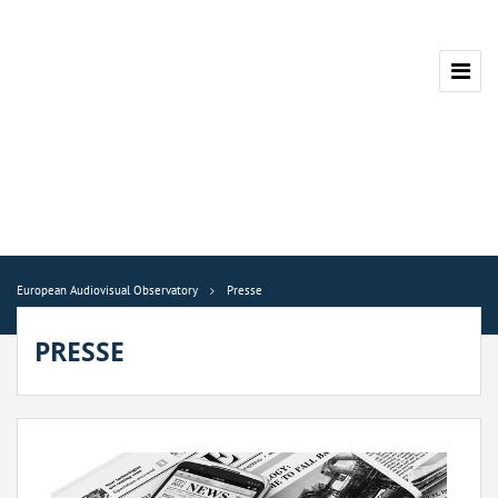
European Audiovisual Observatory
Presse
PRESSE