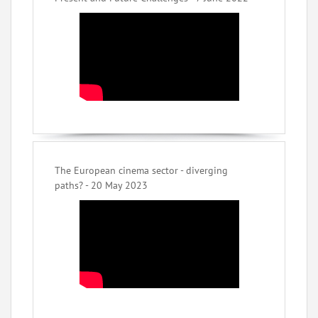
The European cinema sector - diverging
paths? - 20 May 2023