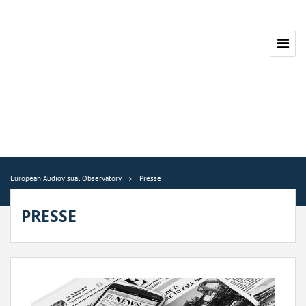
European Audiovisual Observatory
Presse
PRESSE