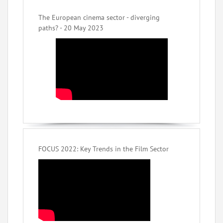
The European cinema sector - diverging
paths? - 20 May 2023
FOCUS 2022: Key Trends in the Film Sector