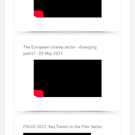
The European cinema sector - diverging
paths? - 20 May 2023
FOCUS 2022: Key Trends in the Film Sector