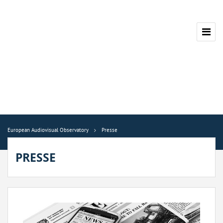
European Audiovisual Observatory
Presse
PRESSE