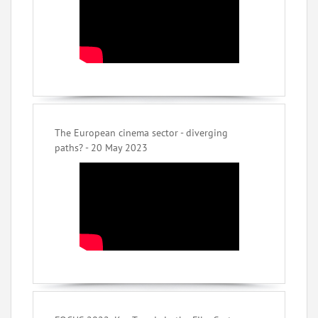
The European cinema sector - diverging
paths? - 20 May 2023