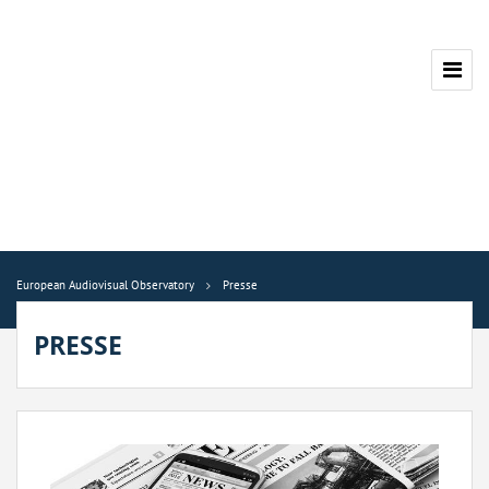
European Audiovisual Observatory
Presse
PRESSE