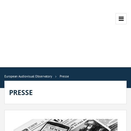
European Audiovisual Observatory
Presse
PRESSE