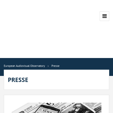
European Audiovisual Observatory
Presse
PRESSE