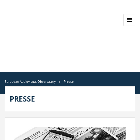
European Audiovisual Observatory
Presse
PRESSE