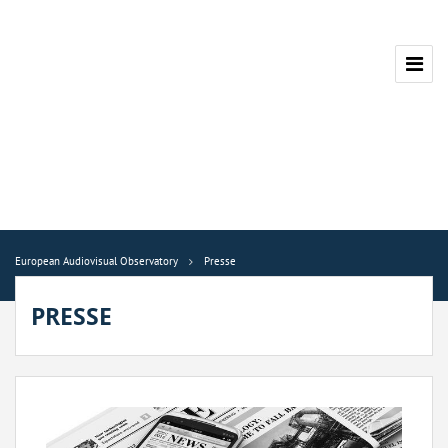
European Audiovisual Observatory
Presse
PRESSE