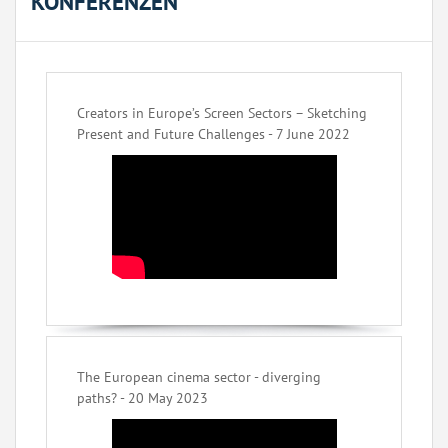
KONFERENZEN
Creators in Europe’s Screen Sectors – Sketching
Present and Future Challenges - 7 June 2022
The European cinema sector - diverging
paths? - 20 May 2023