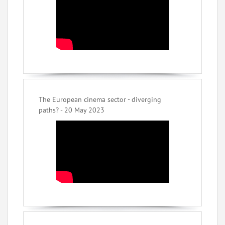
The European cinema sector - diverging
paths? - 20 May 2023