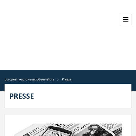
European Audiovisual Observatory
Presse
PRESSE