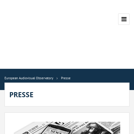
European Audiovisual Observatory
Presse
PRESSE