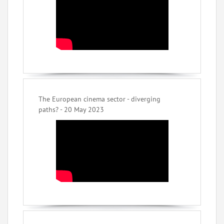
The European cinema sector - diverging
paths? - 20 May 2023