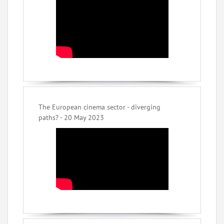
The European cinema sector - diverging
paths? - 20 May 2023