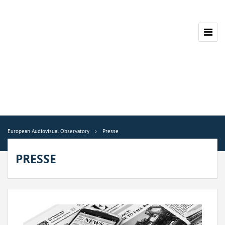
European Audiovisual Observatory
Presse
PRESSE