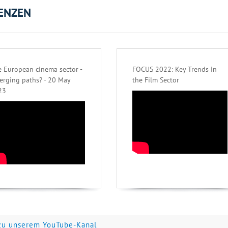
ENZEN
 European cinema sector -
FOCUS 2022: Key Trends in
erging paths? - 20 May
the Film Sector
23
zu unserem YouTube-Kanal