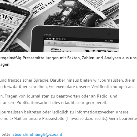
n regelmäßig Pressemitteilungen mit Fakten, Zahlen und Analysen aus un
rägen.
und französischer Sprache. Darüber hinaus bieten wir Journalisten, die in
n bzw. darüber schreiben, Freiexemplare unserer Veröffentlichungen an.
n, Fragen von Journalisten zu beantworten oder an Radio- und
unsere Publikationsarbeit dies erlaubt, sehr gern bereit.
ournalisten beitreten oder lediglich zu Informationszwecken unsere
eine E-Mail an unsere Pressestelle (Hinweise dazu rechts). Gern bearbeit
 bitte:
alison.hindhaugh@coe.int