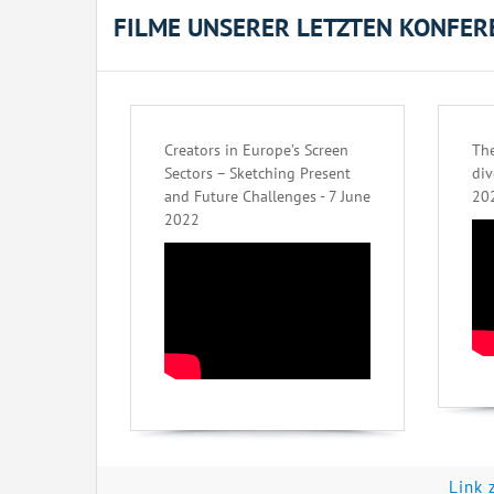
FILME UNSERER LETZTEN KONFER
Creators in Europe’s Screen
The
Sectors – Sketching Present
div
and Future Challenges - 7 June
20
2022
Link 