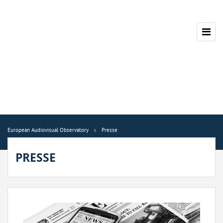
European Audiovisual Observatory
Presse
PRESSE