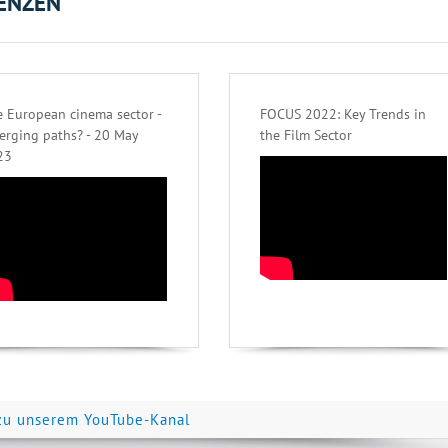
ENZEN
 European cinema sector -
FOCUS 2022: Key Trends in
erging paths? - 20 May
the Film Sector
23
zu unserem YouTube-Kanal