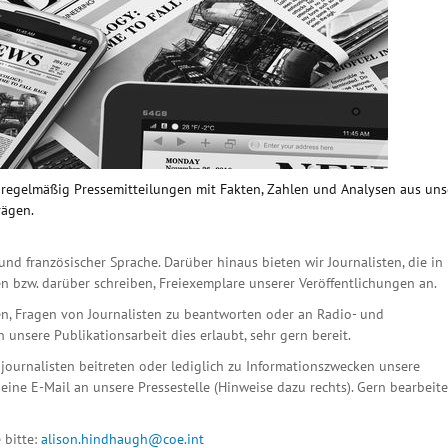
n regelmäßig Pressemitteilungen mit Fakten, Zahlen und Analysen aus un
rägen.
und französischer Sprache. Darüber hinaus bieten wir Journalisten, die in
n bzw. darüber schreiben, Freiexemplare unserer Veröffentlichungen an.
n, Fragen von Journalisten zu beantworten oder an Radio- und
unsere Publikationsarbeit dies erlaubt, sehr gern bereit.
ournalisten beitreten oder lediglich zu Informationszwecken unsere
eine E-Mail an unsere Pressestelle (Hinweise dazu rechts). Gern bearbeit
 bitte:
alison.hindhaugh@coe.int