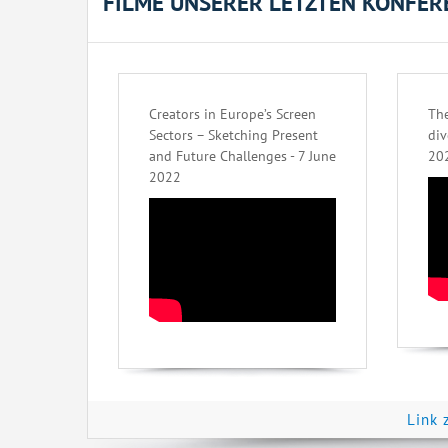
FILME UNSERER LETZTEN KONFER
Creators in Europe’s Screen
The
Sectors – Sketching Present
div
and Future Challenges - 7 June
20
2022
Link 