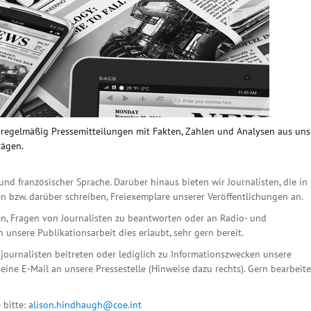
n regelmäßig Pressemitteilungen mit Fakten, Zahlen und Analysen aus un
rägen.
und französischer Sprache. Darüber hinaus bieten wir Journalisten, die in
n bzw. darüber schreiben, Freiexemplare unserer Veröffentlichungen an.
n, Fragen von Journalisten zu beantworten oder an Radio- und
unsere Publikationsarbeit dies erlaubt, sehr gern bereit.
ournalisten beitreten oder lediglich zu Informationszwecken unsere
eine E-Mail an unsere Pressestelle (Hinweise dazu rechts). Gern bearbeit
 bitte:
alison.hindhaugh@coe.int