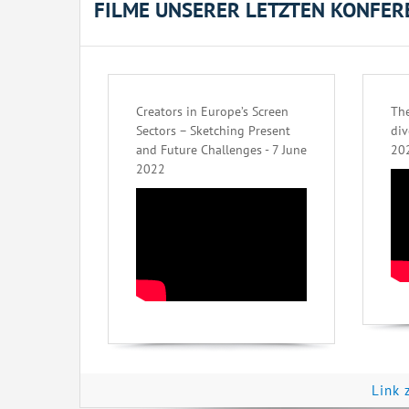
FILME UNSERER LETZTEN KONFER
Creators in Europe’s Screen
The
Sectors – Sketching Present
div
and Future Challenges - 7 June
20
2022
Link 