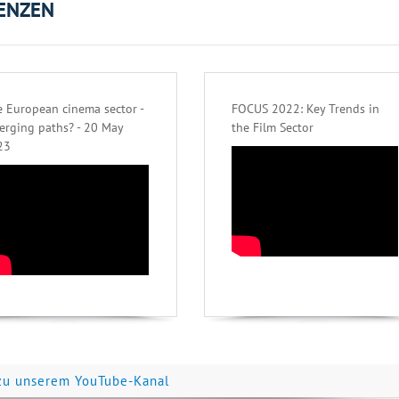
ENZEN
 European cinema sector -
FOCUS 2022: Key Trends in
erging paths? - 20 May
the Film Sector
23
zu unserem YouTube-Kanal