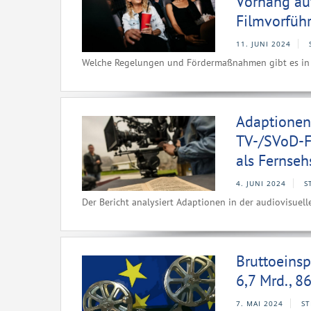
Vorhang au
Filmvorfüh
11. JUNI 2024
Welche Regelungen und Fördermaßnahmen gibt es in 
Adaptionen
TV-/SVoD-F
als Fernse
4. JUNI 2024
S
Der Bericht analysiert Adaptionen in der audiovisue
Bruttoeinsp
6,7 Mrd., 8
7. MAI 2024
ST