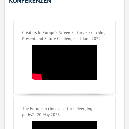
KONFERENZEN
Creators in Europe’s Screen Sectors – Sketching
Present and Future Challenges - 7 June 2022
The European cinema sector - diverging
paths? - 20 May 2023