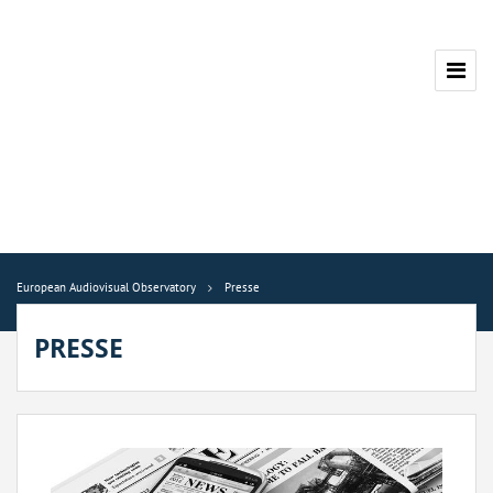
European Audiovisual Observatory
Presse
PRESSE