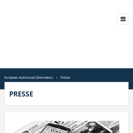
European Audiovisual Observatory
Presse
PRESSE