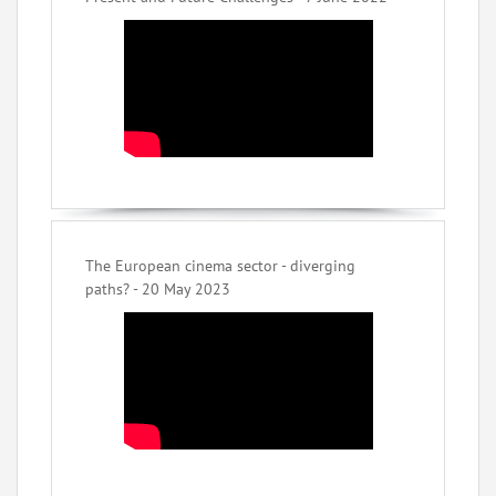
The European cinema sector - diverging
paths? - 20 May 2023