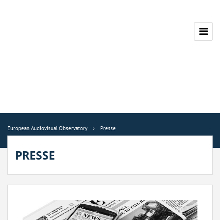
European Audiovisual Observatory
Presse
PRESSE