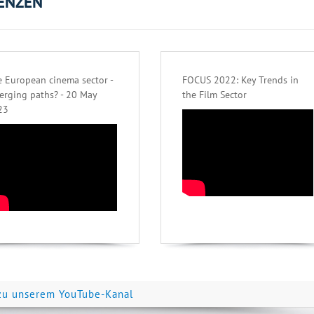
ENZEN
 European cinema sector -
FOCUS 2022: Key Trends in
erging paths? - 20 May
the Film Sector
23
zu unserem YouTube-Kanal