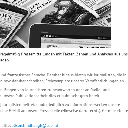
n regelmäßig Pressemitteilungen mit Fakten, Zahlen und Analysen aus un
rägen.
und französischer Sprache. Darüber hinaus bieten wir Journalisten, die in
n bzw. darüber schreiben, Freiexemplare unserer Veröffentlichungen an.
n, Fragen von Journalisten zu beantworten oder an Radio- und
unsere Publikationsarbeit dies erlaubt, sehr gern bereit.
ournalisten beitreten oder lediglich zu Informationszwecken unsere
eine E-Mail an unsere Pressestelle (Hinweise dazu rechts). Gern bearbeit
 bitte:
alison.hindhaugh@coe.int