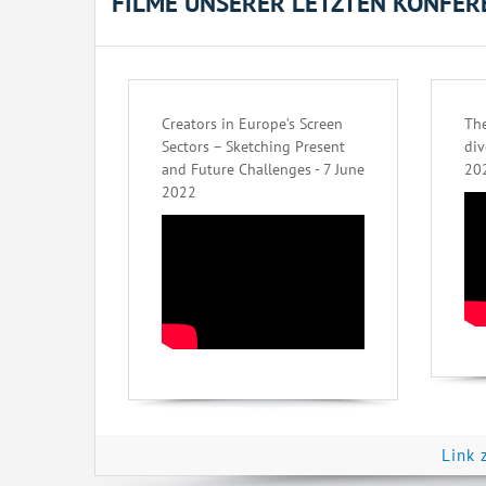
FILME UNSERER LETZTEN KONFER
Creators in Europe’s Screen
The
Sectors – Sketching Present
div
and Future Challenges - 7 June
20
2022
Link 