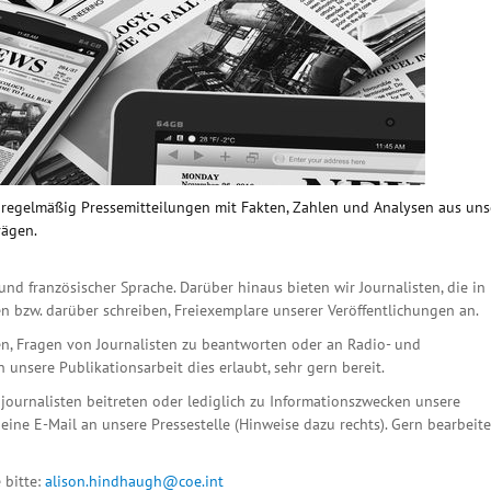
n regelmäßig Pressemitteilungen mit Fakten, Zahlen und Analysen aus un
rägen.
und französischer Sprache. Darüber hinaus bieten wir Journalisten, die in
n bzw. darüber schreiben, Freiexemplare unserer Veröffentlichungen an.
n, Fragen von Journalisten zu beantworten oder an Radio- und
unsere Publikationsarbeit dies erlaubt, sehr gern bereit.
ournalisten beitreten oder lediglich zu Informationszwecken unsere
eine E-Mail an unsere Pressestelle (Hinweise dazu rechts). Gern bearbeit
 bitte:
alison.hindhaugh@coe.int