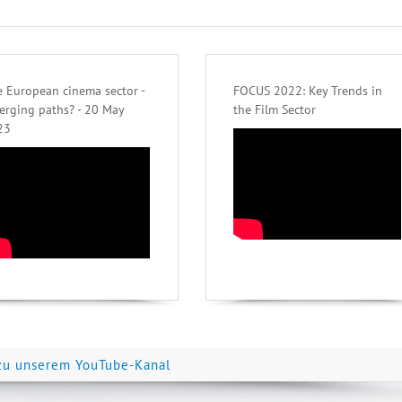
 European cinema sector -
FOCUS 2022: Key Trends in
erging paths? - 20 May
the Film Sector
23
zu unserem YouTube-Kanal