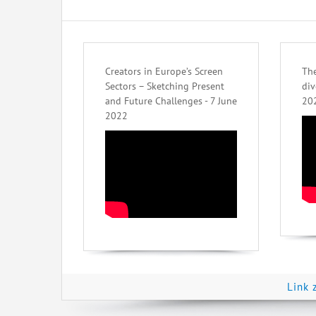
Creators in Europe’s Screen
The
Sectors – Sketching Present
div
and Future Challenges - 7 June
20
2022
Link 