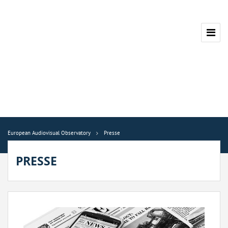
European Audiovisual Observatory
Presse
PRESSE