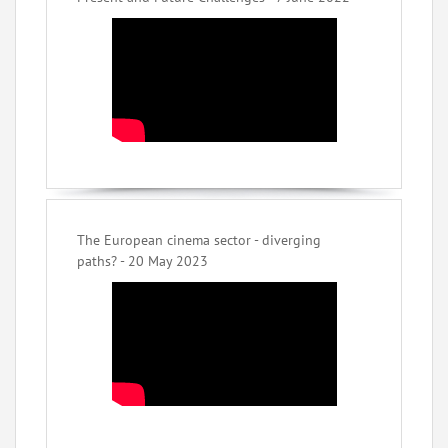
The European cinema sector - diverging
paths? - 20 May 2023