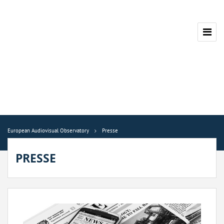
European Audiovisual Observatory
Presse
PRESSE