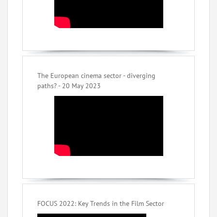
The European cinema sector - diverging
paths? - 20 May 2023
FOCUS 2022: Key Trends in the Film Sector