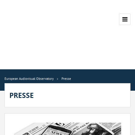
European Audiovisual Observatory
Presse
PRESSE