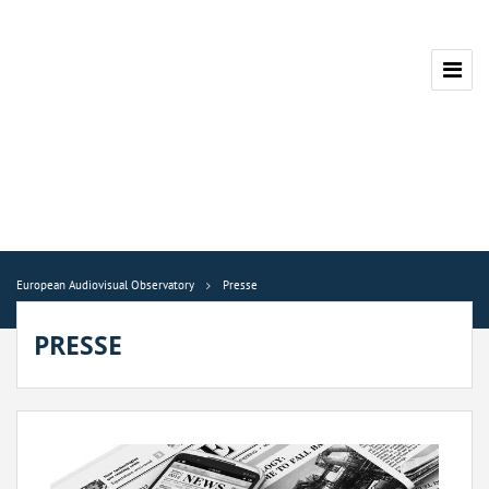
European Audiovisual Observatory
Presse
PRESSE