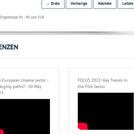
← Erste
Vorherige
Nächste
Letzt
Ergebnisse 91 - 95 von 318
ENZEN
 European cinema sector -
FOCUS 2022: Key Trends in
erging paths? - 20 May
the Film Sector
23