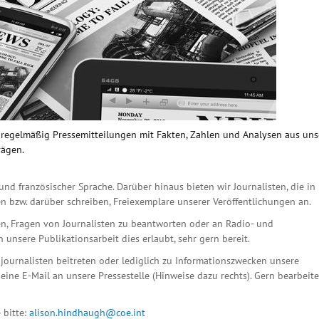
n regelmäßig Pressemitteilungen mit Fakten, Zahlen und Analysen aus un
rägen.
und französischer Sprache. Darüber hinaus bieten wir Journalisten, die in
n bzw. darüber schreiben, Freiexemplare unserer Veröffentlichungen an.
n, Fragen von Journalisten zu beantworten oder an Radio- und
unsere Publikationsarbeit dies erlaubt, sehr gern bereit.
ournalisten beitreten oder lediglich zu Informationszwecken unsere
eine E-Mail an unsere Pressestelle (Hinweise dazu rechts). Gern bearbeit
 bitte:
alison.hindhaugh@coe.int