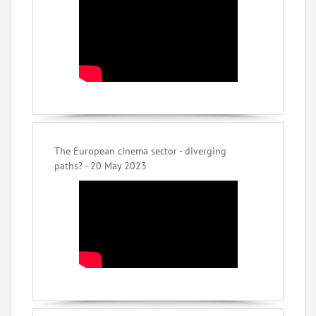
The European cinema sector - diverging
paths? - 20 May 2023