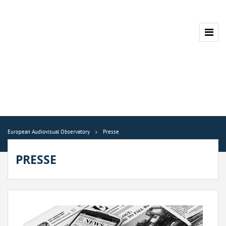
European Audiovisual Observatory
Presse
PRESSE