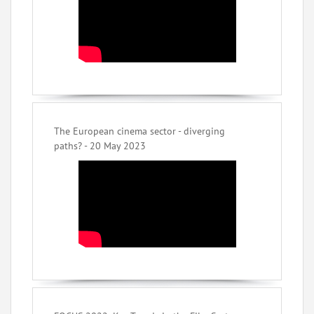
The European cinema sector - diverging
paths? - 20 May 2023