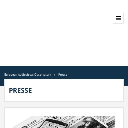
European Audiovisual Observatory
Presse
PRESSE