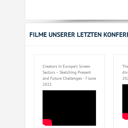
FILME UNSERER LETZTEN KONFER
Creators in Europe’s Screen
The
Sectors – Sketching Present
div
and Future Challenges - 7 June
20
2022