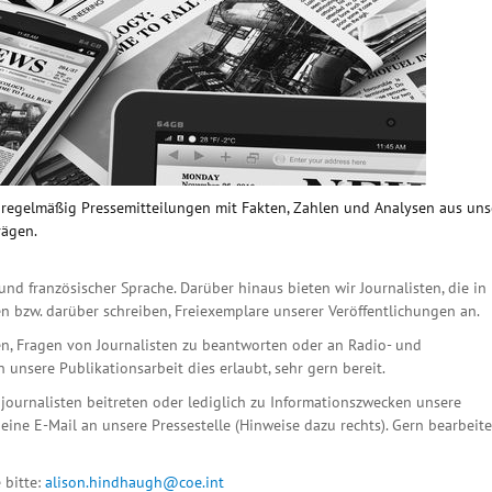
n regelmäßig Pressemitteilungen mit Fakten, Zahlen und Analysen aus un
rägen.
und französischer Sprache. Darüber hinaus bieten wir Journalisten, die in
n bzw. darüber schreiben, Freiexemplare unserer Veröffentlichungen an.
n, Fragen von Journalisten zu beantworten oder an Radio- und
unsere Publikationsarbeit dies erlaubt, sehr gern bereit.
ournalisten beitreten oder lediglich zu Informationszwecken unsere
eine E-Mail an unsere Pressestelle (Hinweise dazu rechts). Gern bearbeit
 bitte:
alison.hindhaugh@coe.int