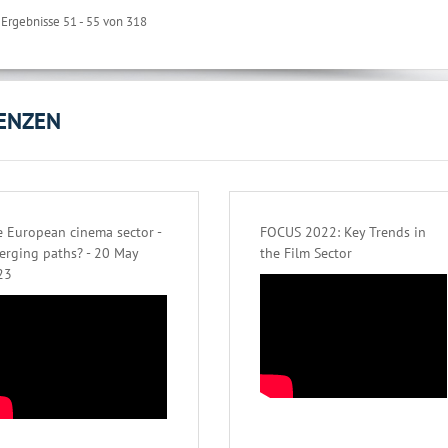
Ergebnisse 51 - 55 von 318
ENZEN
 European cinema sector -
FOCUS 2022: Key Trends in
erging paths? - 20 May
the Film Sector
23