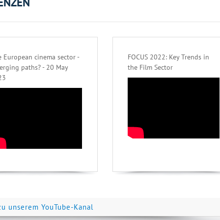
ENZEN
 European cinema sector -
FOCUS 2022: Key Trends in
erging paths? - 20 May
the Film Sector
23
zu unserem YouTube-Kanal