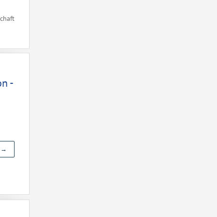
chaft
n -
e →