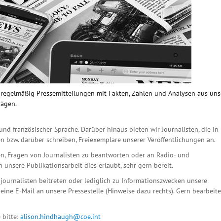
n regelmäßig Pressemitteilungen mit Fakten, Zahlen und Analysen aus un
rägen.
und französischer Sprache. Darüber hinaus bieten wir Journalisten, die in
n bzw. darüber schreiben, Freiexemplare unserer Veröffentlichungen an.
n, Fragen von Journalisten zu beantworten oder an Radio- und
unsere Publikationsarbeit dies erlaubt, sehr gern bereit.
ournalisten beitreten oder lediglich zu Informationszwecken unsere
eine E-Mail an unsere Pressestelle (Hinweise dazu rechts). Gern bearbeit
 bitte:
alison.hindhaugh@coe.int