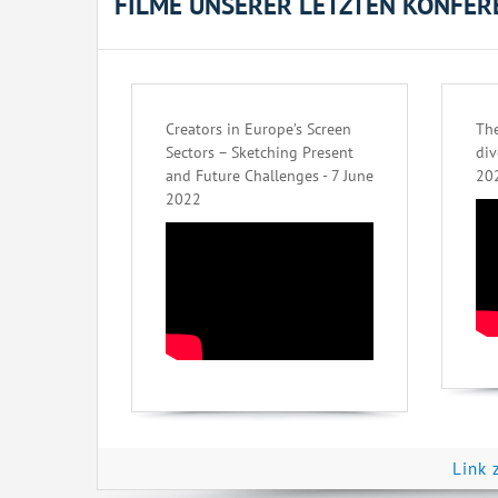
FILME UNSERER LETZTEN KONFER
Creators in Europe’s Screen
The
Sectors – Sketching Present
div
and Future Challenges - 7 June
20
2022
Link 