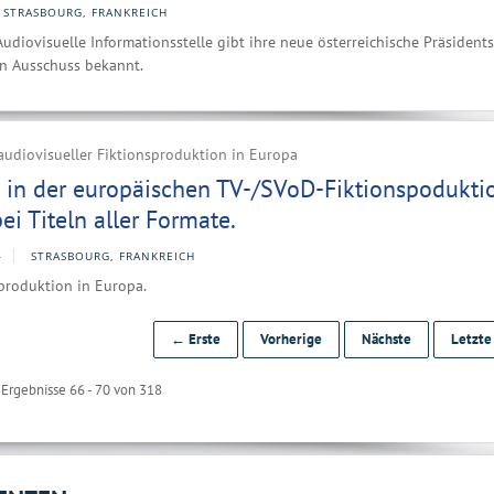
STRASBOURG, FRANKREICH
udiovisuelle Informationsstelle gibt ihre neue österreichische Präsidents
en Ausschuss bekannt.
audiovisueller Fiktionsproduktion in Europa
in der europäischen TV-/SVoD-Fiktionspoduktio
i Titeln aller Formate.
4
STRASBOURG, FRANKREICH
produktion in Europa.
← Erste
Vorherige
Nächste
Letzt
Ergebnisse 66 - 70 von 318