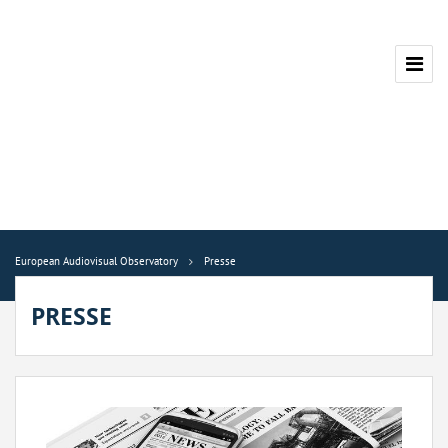
European Audiovisual Observatory
Presse
PRESSE