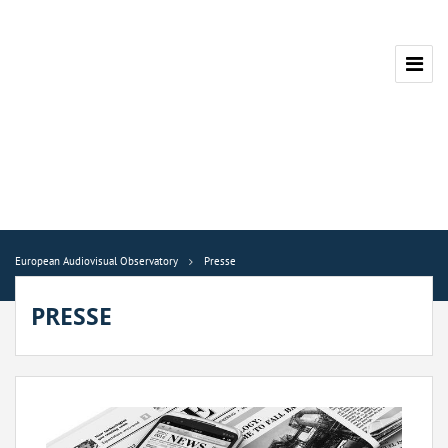
European Audiovisual Observatory
Presse
PRESSE