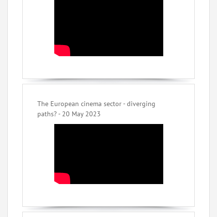
The European cinema sector - diverging
paths? - 20 May 2023