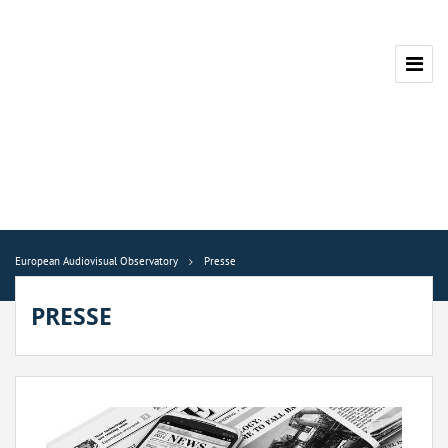
European Audiovisual Observatory
Presse
PRESSE