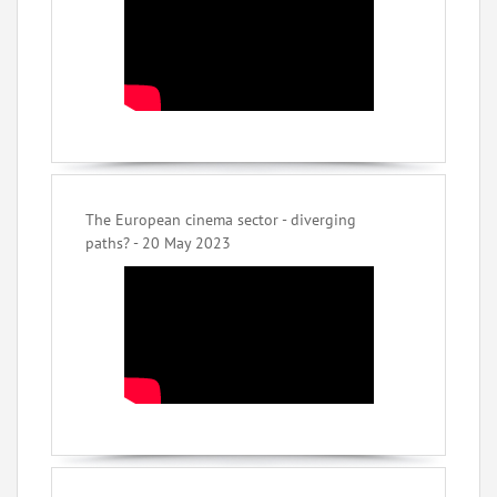
The European cinema sector - diverging
paths? - 20 May 2023