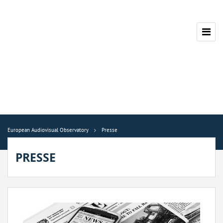
European Audiovisual Observatory
Presse
PRESSE