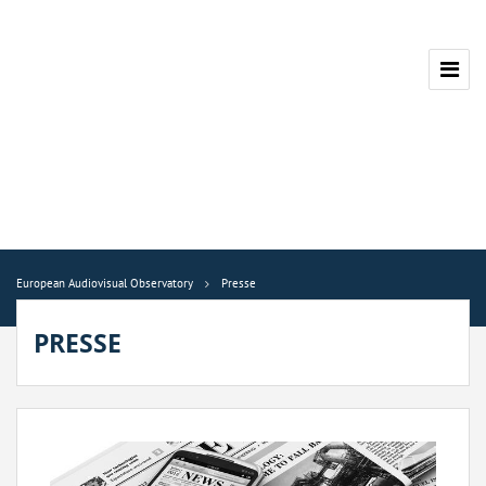
European Audiovisual Observatory
Presse
PRESSE