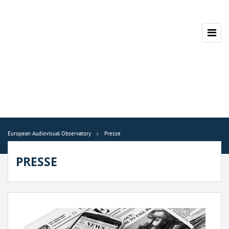
European Audiovisual Observatory
Presse
PRESSE