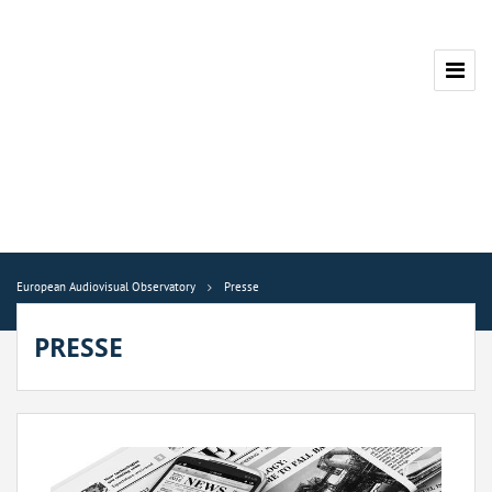
European Audiovisual Observatory
Presse
PRESSE