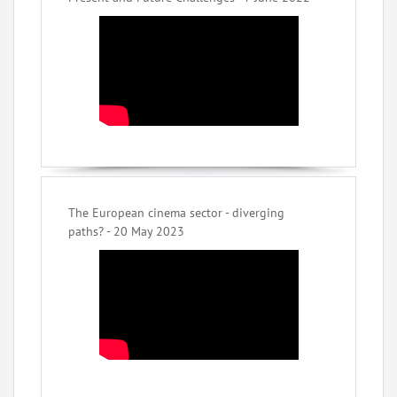
The European cinema sector - diverging
paths? - 20 May 2023