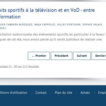
its sportifs à la télévision et en VoD - entre
nformation
VIER CABRERA BLÁZQUEZ, MAJA CAPPELLO, GILLES FONTAINE, SOPHIE VALAIS,
SUEL
oitation audiovisuelle des évènements sportifs, en particulier à la faveur
es de cet été, nous avons pensé qu'il serait judicieux de réaliser une
← Premier
Précédent
Suivant
Dernie
ultats 21 - 30 sur 112 résultats
itions d'utilisation
Contact
Plan du site
Achats
Emplo