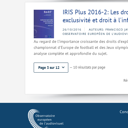
IRIS Plus 2016-2: Les dro
exclusivité et droit à l'i
26/10/2016
AUTEURS: FRANCISCO JA
OBSERVATOIRE EUROPÉEN DE L'AUDIOVI
Au regard de l'importance croissante des droits d'expl
championnat d'Europe de football et des Jeux olympiqu
analyse complète et approfondie du sujet.
— 10 résultats par page
Page 3 sur 12
Rés
Cond