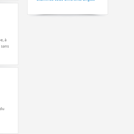
e, à
 sans
 du