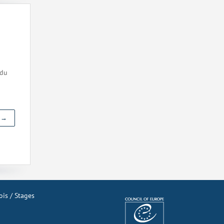
 du
r →
is / Stages