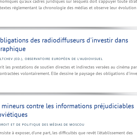
onomiques qu'aux cadres juridiques sur lesquels doit s'appuyer toute stra
es textes réglementant la chronologie des médias et observe leur évolution
bligations des radiodiffuseurs d'investir dans
graphique
LTCHEV (ED.), OBSERVATOIRE EUROPÉEN DE L'AUDIOVISUEL
rit les prestations de soutien directes et indirectes versées au cinéma par
u contractées volontairement. Elle dessine le paysage des obligations d'inve
 mineurs contre les informations préjudiciables
oviétiques
DROIT ET DE POLITIQUE DES MÉDIAS DE MOSCOU
siste à exposer, d'une part, les difficultés que revêt l'établissement des