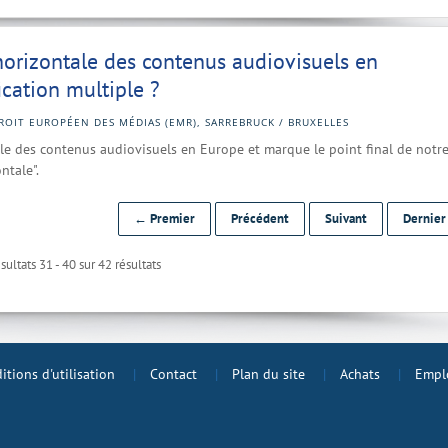
 horizontale des contenus audiovisuels en
ication multiple ?
ROIT EUROPÉEN DES MÉDIAS (EMR), SARREBRUCK / BRUXELLES
tale des contenus audiovisuels en Europe et marque le point final de notr
ntale".
← Premier
Précédent
Suivant
Dernie
sultats 31 - 40 sur 42 résultats
itions d'utilisation
Contact
Plan du site
Achats
Emplo