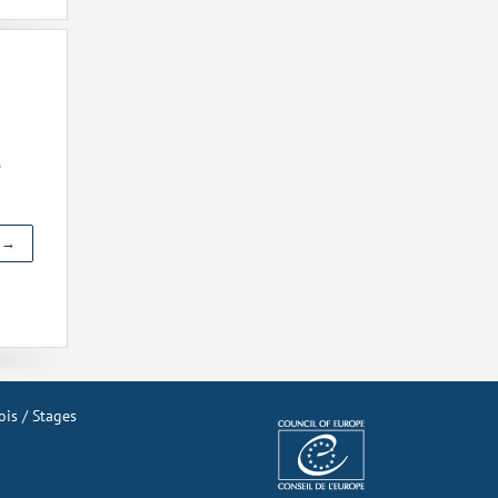
e
r →
is / Stages