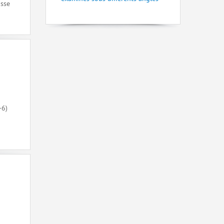
asse
-6)