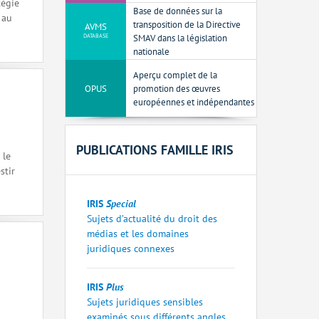
tégie
Base de données sur la
 au
transposition de la Directive
AVMS
DATABASE
SMAV dans la législation
nationale
Aperçu complet de la
OPUS
promotion des œuvres
européennes et indépendantes
PUBLICATIONS FAMILLE IRIS
 le
stir
IRIS
Special
Sujets d’actualité du droit des
médias et les domaines
juridiques connexes
IRIS
Plus
Sujets juridiques sensibles
examinés sous différents angles