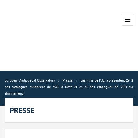
European Audiovisual Observatory
Presse
Les films de l'UE représentent 29 %
des catalogues européens de VOD à l'acte et 21 % des catalogues de VOD sur
abonnement
PRESSE