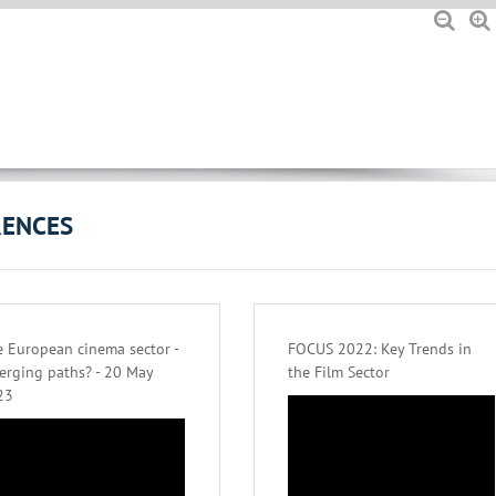
RENCES
 European cinema sector -
FOCUS 2022: Key Trends in
erging paths? - 20 May
the Film Sector
23