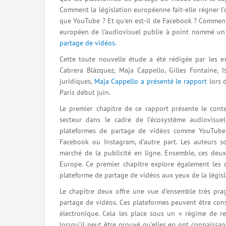
Comment la législation européenne fait-elle régner l’
que YouTube ? Et qu’en est-il de Facebook ? Comment l
européen de l’audiovisuel publie à point nommé un
partage de vidéos.
Cette toute nouvelle étude a été rédigée par les ex
Cabrera Blázquez, Maja Cappello, Gilles Fontaine, 
juridiques,
Maja Cappello a présenté le rapport
lors 
Paris début juin.
Le premier chapitre de ce rapport présente le cont
secteur dans le cadre de l’écosystème audiovisuel
plateformes de partage de vidéos comme YouTube 
Facebook ou Instagram, d’autre part. Les auteurs 
marché de la publicité en ligne. Ensemble, ces deux
Europe. Ce premier chapitre explore également les di
plateforme de partage de vidéos aux yeux de la légis
Le chapitre deux offre une vue d’ensemble très pra
partage de vidéos. Ces plateformes peuvent être con
électronique. Cela les place sous un « régime de re
lorsqu’il peut être prouvé qu’elles en ont connaissa