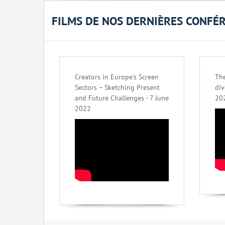
FILMS DE NOS DERNIÈRES CONFÉ
Creators in Europe’s Screen
The
Sectors – Sketching Present
div
and Future Challenges - 7 June
20
2022