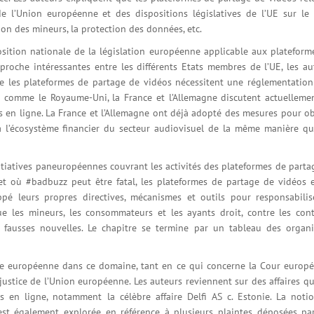
 l’Union européenne et des dispositions législatives de l’UE sur le 
ion des mineurs, la protection des données, etc.
position nationale de la législation européenne applicable aux plateform
pproche intéressantes entre les différents Etats membres de l’UE, les au
e les plateformes de partage de vidéos nécessitent une réglementation
s comme le Royaume-Uni, la France et l’Allemagne discutent actuelleme
es en ligne. La France et l’Allemagne ont déjà adopté des mesures pour ob
à l’écosystème financier du secteur audiovisuel de la même manière qu
initiatives paneuropéennes couvrant les activités des plateformes de parta
t où #badbuzz peut être fatal, les plateformes de partage de vidéos e
é leurs propres directives, mécanismes et outils pour responsabilis
 que les mineurs, les consommateurs et les ayants droit, contre les con
s fausses nouvelles. Le chapitre se termine par un tableau des organ
ce européenne dans ce domaine, tant en ce qui concerne la Cour europ
ustice de l’Union européenne. Les auteurs reviennent sur des affaires qu
s en ligne, notamment la célèbre affaire Delfi AS c. Estonie. La noti
est également explorée en référence à plusieurs plaintes déposées pa