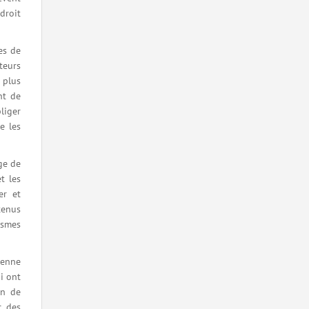
droit
es de
teurs
 plus
nt de
liger
e les
ge de
t les
er et
tenus
ismes
éenne
i ont
on de
r des