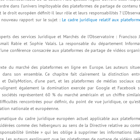
ordre dans l’univers impitoyable des plateformes de partage de contenu t
e droit européen définit-il leur rôle et leurs responsabilités ? L’Observa
 nouveau rapport sur le sujet :
Le cadre juridique relatif aux plateform
perts des services Juridique et Marchés de l’Observatoire : Francisco J
Ismail Rabie et Sophie Valais. La responsable du département Informa
d’une conférence consacrée aux plateformes de partage de vidéos organi
exte du marché des plateformes en ligne en Europe. Les auteurs situe
 dans son ensemble. Ce chapitre fait clairement la distinction entr
et DailyMotion, d’une part, et les plateformes de médias sociaux 
soulignent également la domination exercée par Google et Facebook s
 sociétés représentent 60 % du marché américain et un chiffre similai
fficultés rencontrées pour définir, du point de vue juridique, ce qu’es
lation nationale et européenne.
gmatique du cadre juridique européen actuel applicable aux plateform
sidérées comme des hébergeurs au sens de la Directive relative au com
sponsabilité limitée » qui les oblige à supprimer les informations illé
nce. Les auteurs expliquent que les plateformes de partage de vidéos rel