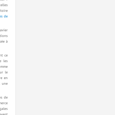
elles
toire
es de
avier
tions
sée à
nt ce
e les
comme
ur le
re en
t une
es de
merce
gales
èvent