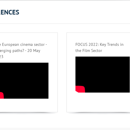
RENCES
 European cinema sector -
FOCUS 2022: Key Trends in
erging paths? - 20 May
the Film Sector
23