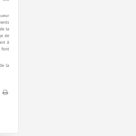
gueur
ments
de la
ge de
ant à
 font
de la