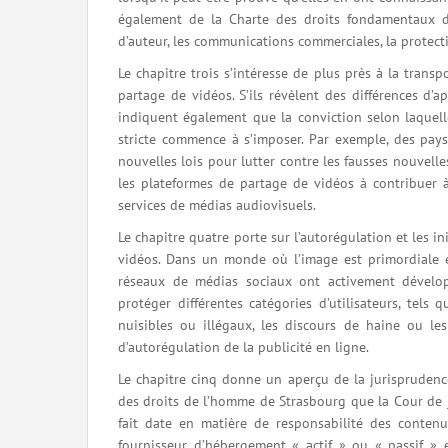
également de la Charte des droits fondamentaux de
d’auteur, les communications commerciales, la protect
Le chapitre trois s’intéresse de plus près à la trans
partage de vidéos. S’ils révèlent des différences d’a
indiquent également que la conviction selon laquell
stricte commence à s’imposer. Par exemple, des pay
nouvelles lois pour lutter contre les fausses nouvell
les plateformes de partage de vidéos à contribuer 
services de médias audiovisuels.
Le chapitre quatre porte sur l’autorégulation et les 
vidéos. Dans un monde où l’image est primordiale e
réseaux de médias sociaux ont activement développ
protéger différentes catégories d’utilisateurs, tels
nuisibles ou illégaux, les discours de haine ou le
d’autorégulation de la publicité en ligne.
Le chapitre cinq donne un aperçu de la jurispruden
des droits de l’homme de Strasbourg que la Cour de j
fait date en matière de responsabilité des contenu
fournisseur d’hébergement « actif » ou « passif » 